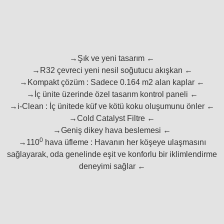
→Şık ve yeni tasarım ←
→R32 çevreci yeni nesil soğutucu akışkan ←
→Kompakt çözüm : Sadece 0.164 m2 alan kaplar ←
→İç ünite üzerinde özel tasarım kontrol paneli ←
→i-Clean : İç ünitede küf ve kötü koku oluşumunu önler ←
→Cold Catalyst Filtre ←
→Geniş dikey hava beslemesi ←
0
→110
hava üfleme : Havanın her köşeye ulaşmasını
sağlayarak, oda genelinde eşit ve konforlu bir iklimlendirme
deneyimi sağlar ←