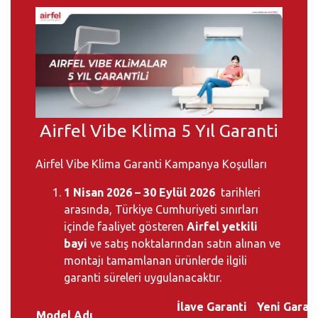
Airfel Vibe Klima 5 Yıl Garanti
Airfel Vibe Klima Garanti Kampanya Koşulları
1 Nisan 2026 – 30 Eylül 2026
tarihleri
arasında, Türkiye Cumhuriyeti sınırları
içinde faaliyet gösteren
Airfel yetkili
bayi
ve satış noktalarından satın alınan ve
montajı tamamlanan ürünlerde ilgili
garanti süreleri uygulanacaktır.
İlave Garanti
Yeni Garan
Model Adı