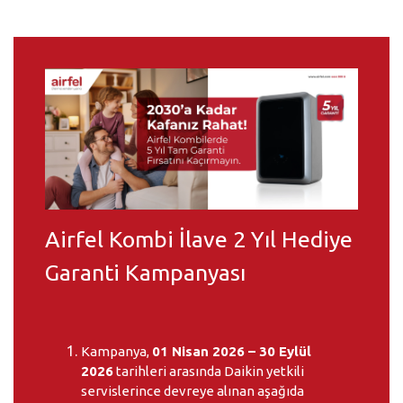
Airfel Kombi İlave 2 Yıl Hediye
Garanti Kampanyası
Kampanya,
01 Nisan 2026 – 30 Eylül
2026
tarihleri arasında Daikin yetkili
servislerince devreye alınan aşağıda