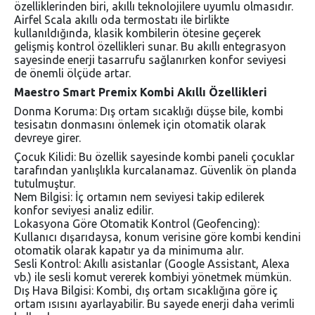
özelliklerinden biri, akıllı teknolojilere uyumlu olmasıdır.
Airfel Scala akıllı oda termostatı ile birlikte
kullanıldığında, klasik kombilerin ötesine geçerek
gelişmiş kontrol özellikleri sunar.
Bu akıllı entegrasyon
sayesinde enerji tasarrufu sağlanırken konfor seviyesi
de önemli ölçüde artar.
Maestro Smart Premix Kombi Akıllı Özellikleri
Donma Koruma: Dış ortam sıcaklığı düşse bile, kombi
tesisatın donmasını önlemek için otomatik olarak
devreye girer.
Çocuk Kilidi: Bu özellik sayesinde kombi paneli çocuklar
tarafından yanlışlıkla kurcalanamaz. Güvenlik ön planda
tutulmuştur.
Nem Bilgisi: İç ortamın nem seviyesi takip edilerek
konfor seviyesi analiz edilir.
Lokasyona Göre Otomatik Kontrol (Geofencing):
Kullanıcı dışarıdaysa, konum verisine göre kombi kendini
otomatik olarak kapatır ya da minimuma alır.
Sesli Kontrol: Akıllı asistanlar (Google Assistant, Alexa
vb.) ile sesli komut vererek kombiyi yönetmek mümkün.
Dış Hava Bilgisi: Kombi, dış ortam sıcaklığına göre iç
ortam ısısını ayarlayabilir. Bu sayede enerji daha verimli