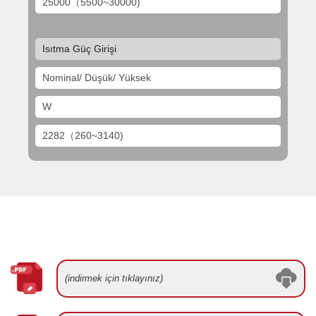
25000（5500~30000)
Isıtma Güç Girişi
Nominal/ Düşük/ Yüksek
W
2282（260~3140)
(indirmek için tıklayınız)