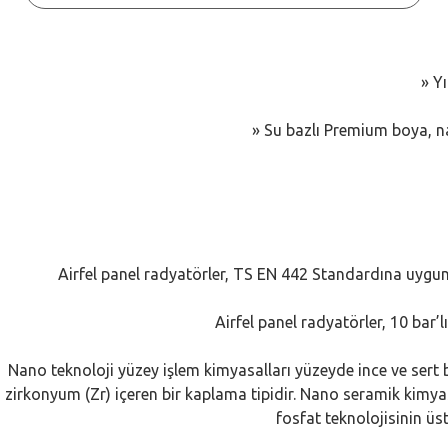
» Y
» Su bazlı Premium boya, na
Airfel panel radyatörler, TS EN 442 Standardına uygun 
Airfel panel radyatörler, 10 bar’l
Nano teknoloji yüzey işlem kimyasalları yüzeyde ince ve sert bi
zirkonyum (Zr) içeren bir kaplama tipidir. Nano seramik kimy
fosfat teknolojisinin ü