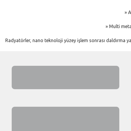
» A
» Multi meta
Radyatörler, nano teknoloji yüzey işlem sonrası daldırma ya