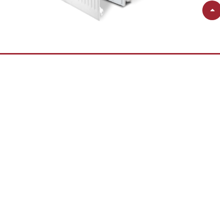
KOMPAKT VENTİLLİ
RADYATÖRLER
Kompakt ventilli panel radyatör, yüksek ısıl güç, hassas
reglaj ayarı, termostatik kontrol ve estetik görünümüyle
zeminden beslemeli ve klasik tesisat bağantı sistemleri için
en uygun radyatör tipidir. Ayrıca, içindeki özel bağlantı
sistemi, tesisat borularının alttan ve tek yönden
bağlanmasına olanak verir. Bağlantı yönü, tesisat
koşullarına göre sağ ya da sol taraftan yapılabilir.